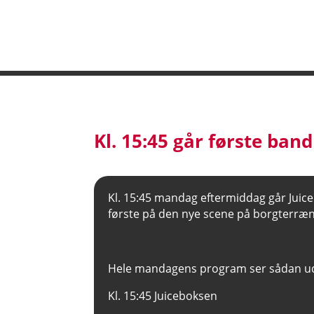
Kl. 15:45 går første ban
Kl. 15:45 mandag eftermiddag går Juice
første på den nye scene på borgterræn
Hele mandagens program ser sådan u
Kl. 15:45 Juiceboksen