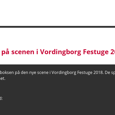
Om
d på scenen i Vordingborg Festuge 
boksen på den nye scene i Vordingborg Festuge 2018. De spi
et.
d: