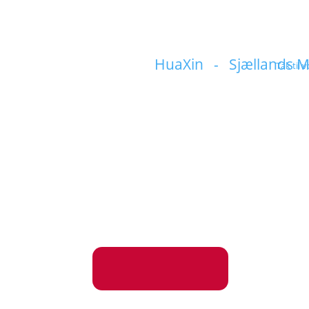
HuaXin - Sjællands M
Tak til