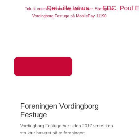
Det Lille Ishus - EDC, Pou
Tak til vores sponsorer og annoncører. Støt gerne
Vordingborg Festuge på MobilePay 11190
Foreningen Vordingborg
Festuge
Vordingborg Festuge har siden 2017 været i en
struktur baseret på to foreninger: