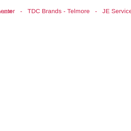
ter - TDC Brands - Telmore - JE Service 
y 11190
sor
Frivillig
Kontakt
Om