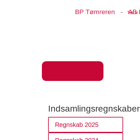
BP Tømreren - AB L
Tak ti
Indsamlingsregnskaber
Regnskab 2025