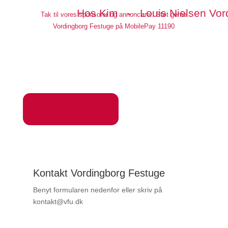
Hos Kim - Louis Nielsen Vo
Tak til vores sponsorer og annoncører. Støt gerne
Vordingborg Festuge på MobilePay 11190
Kontakt Vordingborg Festuge
Benyt formularen nedenfor eller skriv på
kontakt@vfu.dk