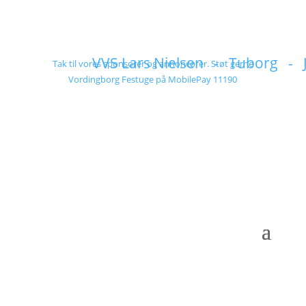
VVS Lars Nielsen - Tuborg - 
Tak til vores sponsorer og annoncører. Støt gerne
Vordingborg Festuge på MobilePay 11190