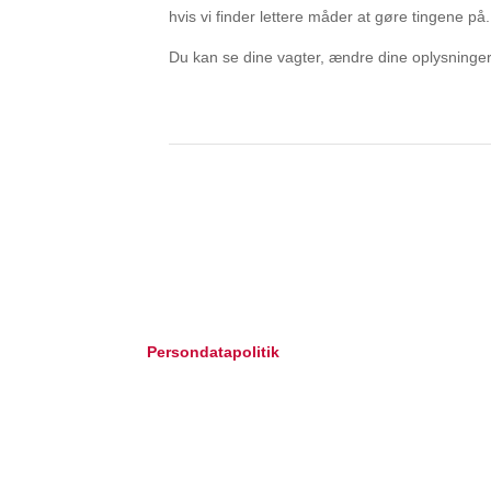
hvis vi finder lettere måder at gøre tingene p
Du kan se dine vagter, ændre dine oplysninger
Forside
Program
Billeder
Annoncør
Persondatapolitik