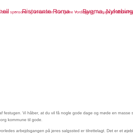
hell - Ristorante Roma - Bygma, Nykøbing 
l vores sponsorer og annoncører. Støt gerne Vordingborg Festuge på MobilePa
Forside
Program
Billeder
Annoncør/spon
en af festugen. Vi håber, at du vil få nogle gode dage og møde en mass
borg kommune til gode.
rledes arbejdsgangen på jeres salgssted er tilrettelagt. Det er et øjebl