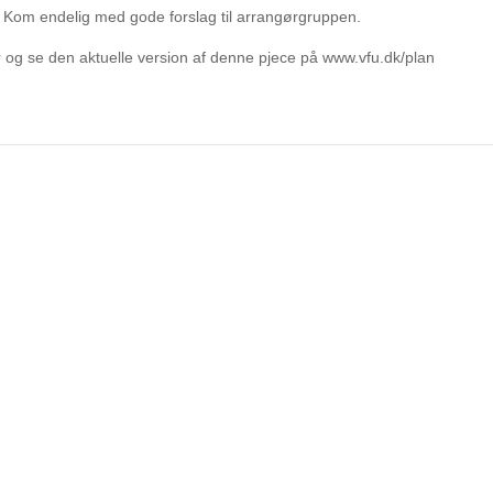
å. Kom endelig med gode forslag til arrangørgruppen.
 og se den aktuelle version af denne pjece på www.vfu.dk/plan
/sponsor
Frivillig
Kontakt
Om