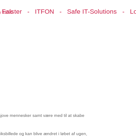
Falster - ITFON - Safe IT-Solutions - Lo
y 11190
sor
Frivillig
Kontakt
Om
e sjove mennesker samt være med til at skabe
iksbillede og kan blive ændret i løbet af ugen,