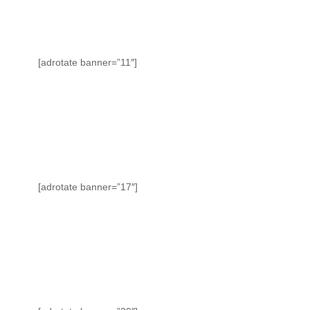
[adrotate banner=”11″]
[adrotate banner=”17″]