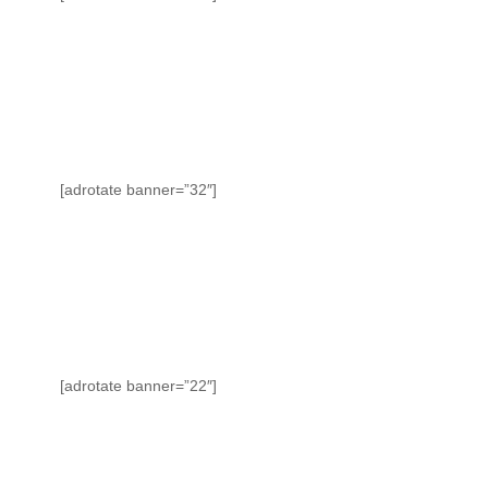
[adrotate banner=”32″]
[adrotate banner=”22″]