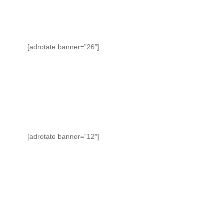
[adrotate banner=”26″]
[adrotate banner=”12″]