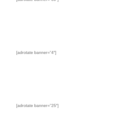
[adrotate banner=”4″]
[adrotate banner=”25″]