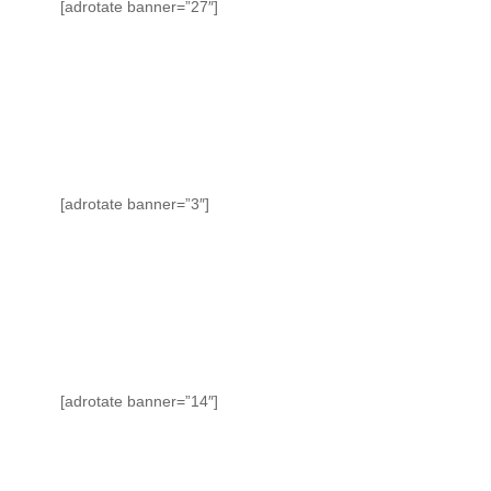
[adrotate banner=”27″]
[adrotate banner=”3″]
[adrotate banner=”14″]