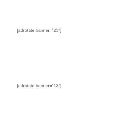
[adrotate banner=”23″]
[adrotate banner=”13″]