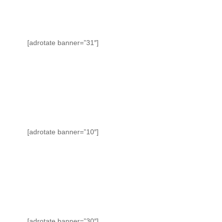
[adrotate banner=”31″]
[adrotate banner=”10″]
[adrotate banner=”30″]