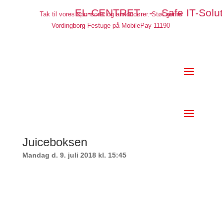
EL-CENTRET - Safe IT-Solut
Tak til vores sponsorer og annoncører. Støt gerne
Vordingborg Festuge på MobilePay 11190
Juiceboksen
Mandag d. 9. juli 2018 kl. 15:45