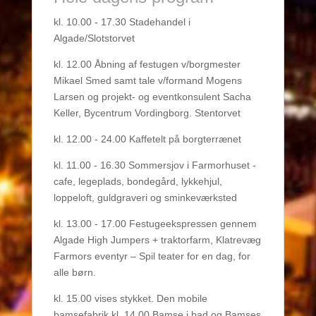
kl. 10.00 - 17.30 Stadehandel i
Algade/Slotstorvet
kl. 12.00 Åbning af festugen v/borgmester
Mikael Smed samt tale v/formand Mogens
Larsen og projekt- og eventkonsulent Sacha
Keller, Bycentrum Vordingborg. Stentorvet
kl. 12.00 - 24.00 Kaffetelt på borgterrænet
kl. 11.00 - 16.30 Sommersjov i Farmorhuset -
cafe, legeplads, bondegård, lykkehjul,
loppeloft, guldgraveri og sminkeværksted
kl. 13.00 - 17.00 Festugeekspressen gennem
Algade High Jumpers + traktorfarm, Klatrevæg
Farmors eventyr – Spil teater for en dag, for
alle børn.
kl. 15.00 vises stykket. Den mobile
bamsefabrik kl. 14.00 Bamse i bad og Bamses