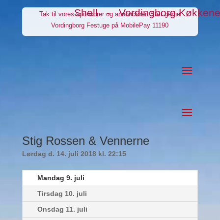
Shell - Vordingborg Køkken
Tak til vores sponsorer og annoncører. Støt gerne
Vordingborg Festuge på MobilePay 11190
Stig Rossen & Vennerne
Lørdag d. 14. juli 2018 kl. 22:15
Mandag 9. juli
Tirsdag 10. juli
Onsdag 11. juli